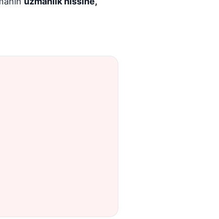
tmanın
uzmanlık hissine,