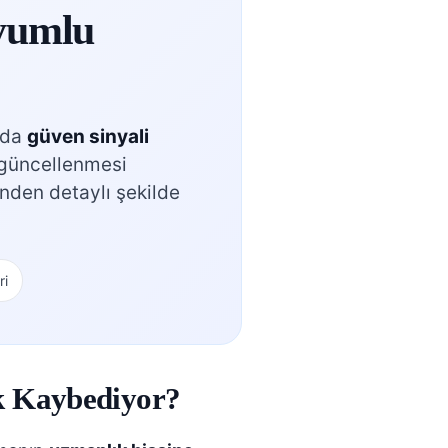
yumlu
nda
güven sinyali
 güncellenmesi
inden detaylı şekilde
ri
ik Kaybediyor?