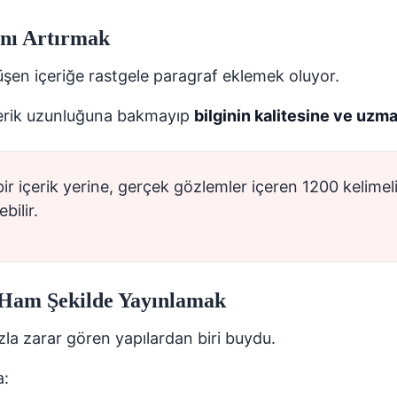
ını Artırmak
üşen içeriğe rastgele paragraf eklemek oluyor.
erik uzunluğuna bakmayıp
bilginin kalitesine ve uzm
ir içerik yerine, gerçek gözlemler içeren 1200 kelimel
bilir.
 Ham Şekilde Yayınlamak
la zarar gören yapılardan biri buydu.
a: