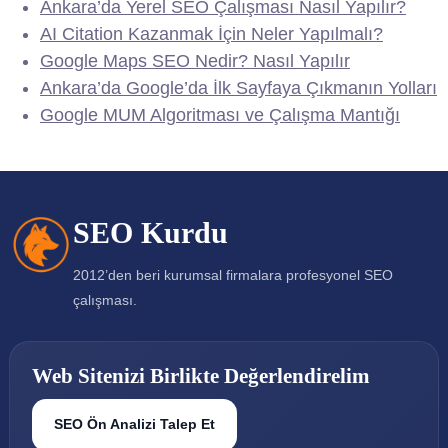
Ankara’da Yerel SEO Çalışması Nasıl Yapılır?
AI Citation Kazanmak İçin Neler Yapılmalı?
Google Maps SEO Nedir? Nasıl Yapılır
Ankara’da Google’da İlk Sayfaya Çıkmanın Yolları
Google MUM Algoritması ve Çalışma Mantığı
SEO Kurdu
2012’den beri kurumsal firmalara profesyonel SEO
çalışması.
Web Sitenizi Birlikte Değerlendirelim
SEO Ön Analizi Talep Et