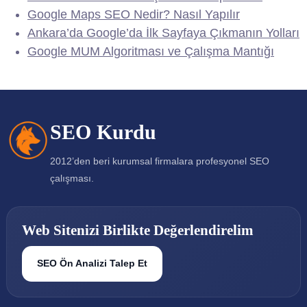
Google Maps SEO Nedir? Nasıl Yapılır
Ankara’da Google’da İlk Sayfaya Çıkmanın Yolları
Google MUM Algoritması ve Çalışma Mantığı
SEO Kurdu
2012’den beri kurumsal firmalara profesyonel SEO
çalışması.
Web Sitenizi Birlikte Değerlendirelim
SEO Ön Analizi Talep Et